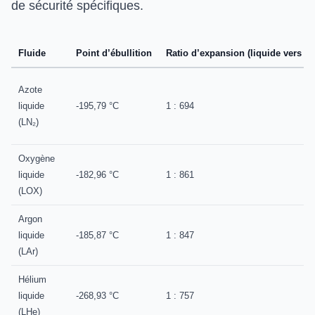
de sécurité spécifiques.
Fluide
Point d’ébullition
Ratio d’expansion (liquide vers ga
Azote
liquide
-195,79 °C
1 : 694
(LN₂)
Oxygène
liquide
-182,96 °C
1 : 861
(LOX)
Argon
liquide
-185,87 °C
1 : 847
(LAr)
Hélium
liquide
-268,93 °C
1 : 757
(LHe)