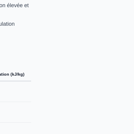
ion élevée et
ulation
tion (kJ/kg)
Applications principales
Congélation alimentaire,
cryothérapie
Sidérurgie, médical
(respiration)
Soudage, électronique