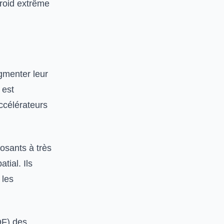
froid extrême
gmenter leur
 est
ccélérateurs
osants à très
tial. Ils
 les
QF) des