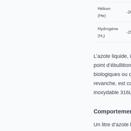
Hélium
-2
(He)
Hydrogène
-2
(H₂)
L’azote liquide, 
point d’ébulliti
biologiques ou d
revanche, est c
inoxydable 316L)
Comportement
Un litre d’azote