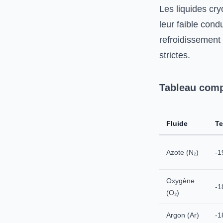
Les liquides cry
leur faible cond
refroidissement
strictes.
Tableau comp
Fluide
Te
Azote (N₂)
-1
Oxygène
-1
(O₂)
Argon (Ar)
-1