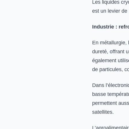
Les liquides cr
est un levier d
Industrie : ref
En métallurgie,
dureté, offrant 
également utilis
de particules,
Dans l’électroni
basse températu
permettent auss
satellites.
L’agroalimentair