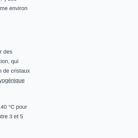
mme environ
er des
ion, qui
n de cristaux
ryogénique
140 °C pour
re 3 et 5