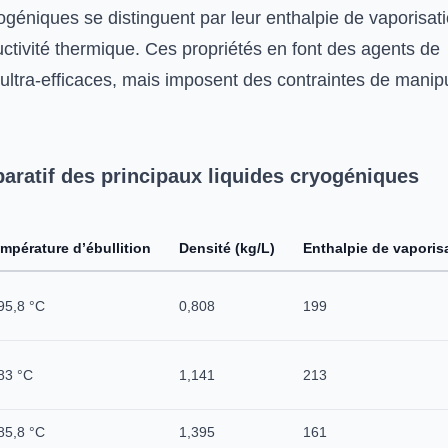
ogéniques se distinguent par leur enthalpie de vaporisat
uctivité thermique. Ces propriétés en font des agents de
 ultra-efficaces, mais imposent des contraintes de manip
aratif des principaux liquides cryogéniques
mpérature d’ébullition
Densité (kg/L)
Enthalpie de vaporisa
95,8 °C
0,808
199
83 °C
1,141
213
85,8 °C
1,395
161