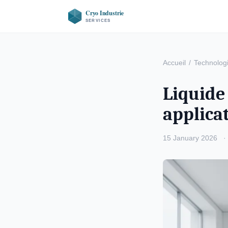
Accueil
/
Technologi
Liquide
applicat
15 January 2026
·