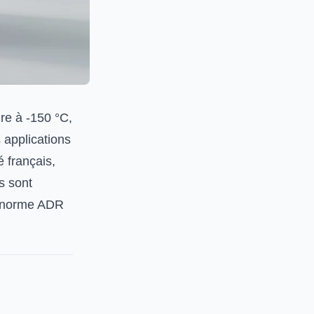
re à -150 °C,
s applications
 français,
s sont
us norme ADR