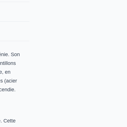
IRM, recherche
fondamentale
Pile à combustible,
aérospatial
génie. Son
tillons
e, en
s (acier
ncendie.
. Cette