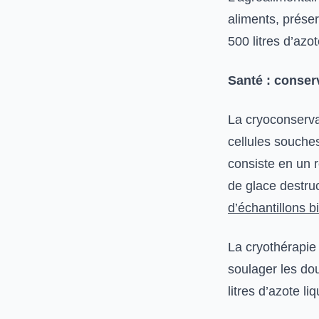
aliments, prése
500 litres d’azo
Santé : conserv
La cryoconservat
cellules souches
consiste en un r
de glace destruc
d’échantillons 
La cryothérapie
soulager les do
litres d’azote liq