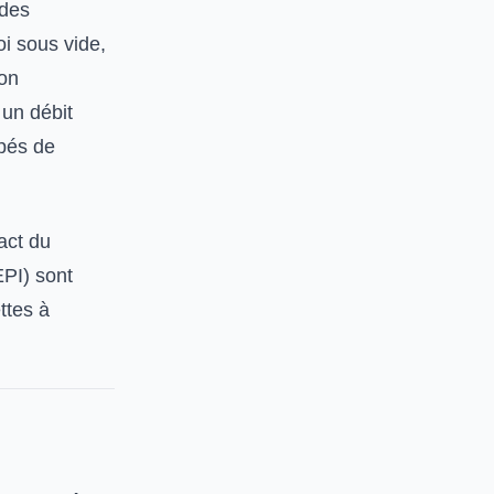
 des
oi sous vide,
ion
 un débit
ipés de
act du
EPI) sont
ttes à