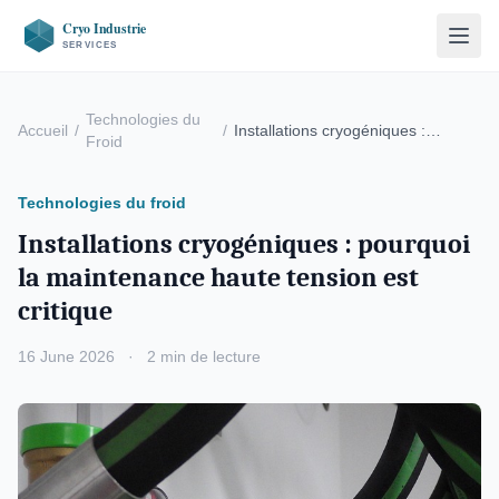
Technologies du
Accueil
/
/
Installations cryogéniques :
Froid
pourquoi la …
Technologies du froid
Installations cryogéniques : pourquoi
la maintenance haute tension est
critique
16 June 2026
·
2 min de lecture