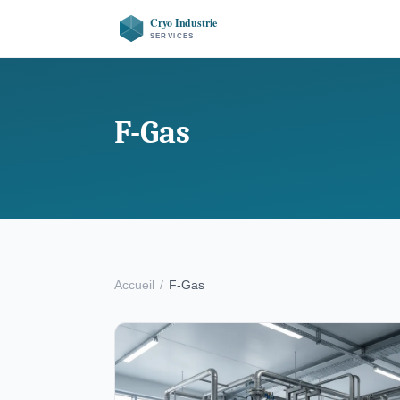
F-Gas
Accueil
/
F-Gas