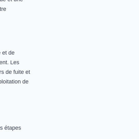
tre
 et de
ent. Les
s de fuite et
loitation de
is étapes