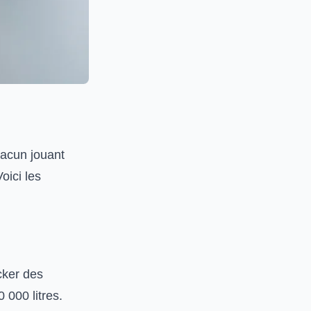
hacun jouant
oici les
cker des
 000 litres.