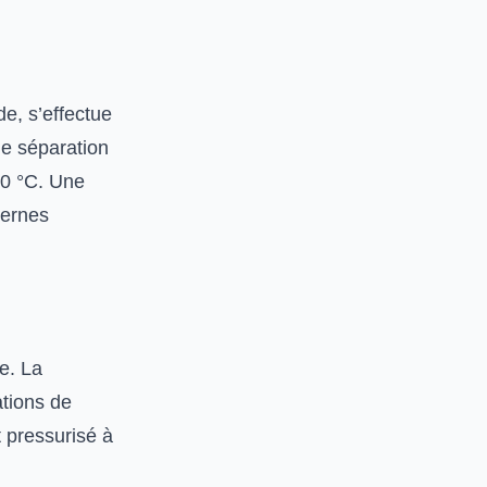
e, s’effectue
 de séparation
80 °C. Une
iternes
e. La
ations de
 pressurisé à