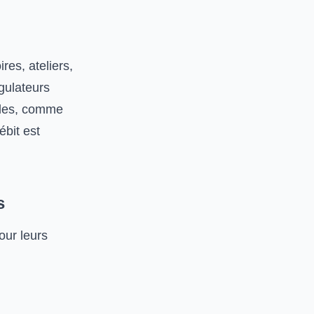
ires, ateliers,
gulateurs
cales, comme
ébit est
s
our leurs