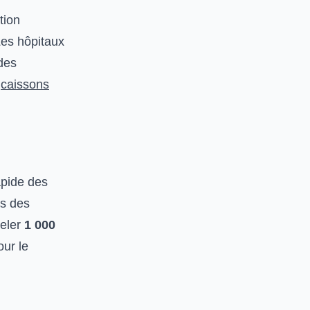
tion
Les hôpitaux
 des
s
caissons
apide des
es des
geler
1 000
our le