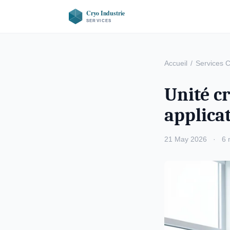
Accueil
/
Services 
Unité c
applicat
21 May 2026
·
6 