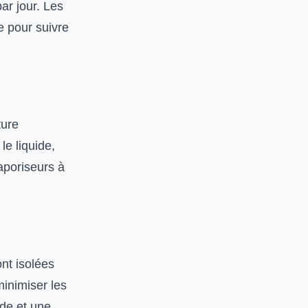
ar jour. Les
e pour suivre
ture
le liquide,
aporiseurs à
ont isolées
inimiser les
ide et une