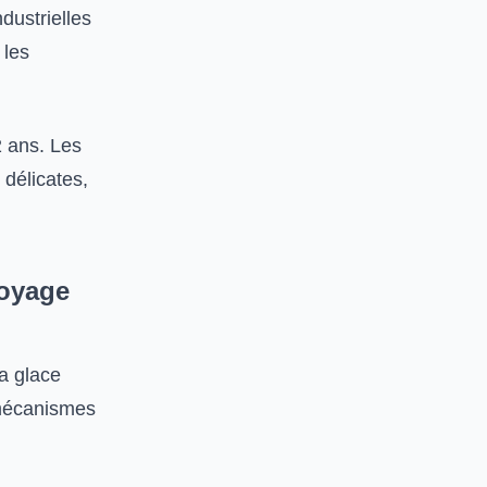
dustrielles
 les
2 ans. Les
délicates,
toyage
a glace
 mécanismes