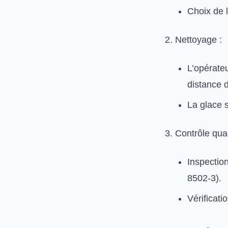
Choix de l
Nettoyage :
L’opérateu
distance 
La glace s
Contrôle qual
Inspectio
8502-3).
Vérificati