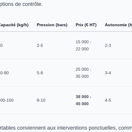
ptions de contrôle.
apacité (kg/h)
Pression (bars)
Prix (€ HT)
Autonomie (h
15 000 -
30
2-5
2-3
22 000
25 000 -
50-80
5-8
3-4
35 000
38 000 -
100-150
8-10
4-5
45 000
tables conviennent aux interventions ponctuelles, comm