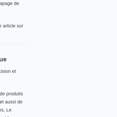
capage de
 article sur
que
ision et
de produits
met aussi de
es. Le