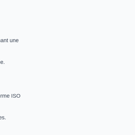
enant une
ce.
norme ISO
es.