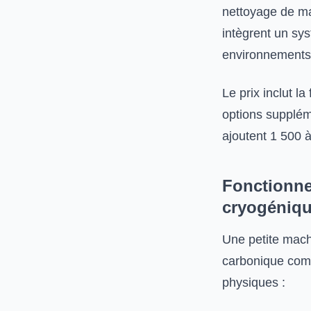
nettoyage de mac
intègrent un sy
environnements
Le prix inclut l
options supplém
ajoutent 1 500 
Fonctionne
cryogéniq
Une petite machi
carbonique com
physiques :