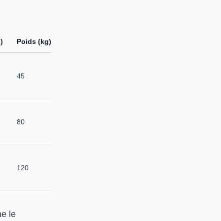
)
Poids (kg)
Options incluses
Régulation
45
manuelle, buse
standard
Contrôle
80
numérique, buse
rotative
Recyclage azote,
120
télécommande,
ISO 8573-1
e le