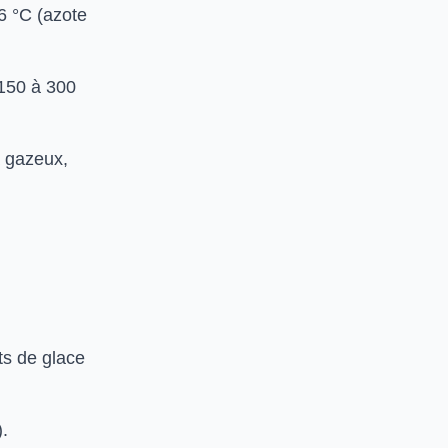
6 °C (azote
 150 à 300
à gazeux,
ts de glace
).