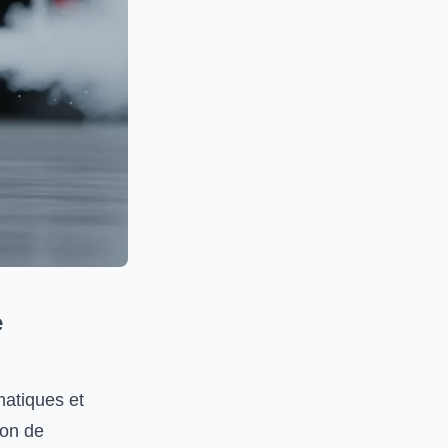
e
matiques et
ion de