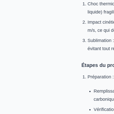
Choc thermiq
liquide) frag
Impact cinéti
m/s, ce qui d
Sublimation :
évitant tout r
Étapes du pr
Préparation :
Remplissa
carboniqu
Vérificati