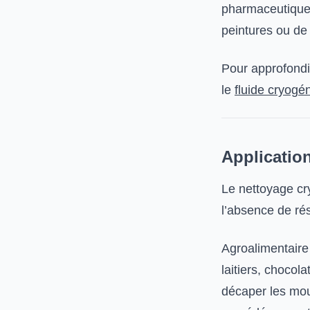
pharmaceutique
peintures ou de 
Pour approfondir
le
fluide cryogén
Applicatio
Le nettoyage cry
l’absence de rés
Agroalimentaire 
laitiers, chocol
décaper les mou