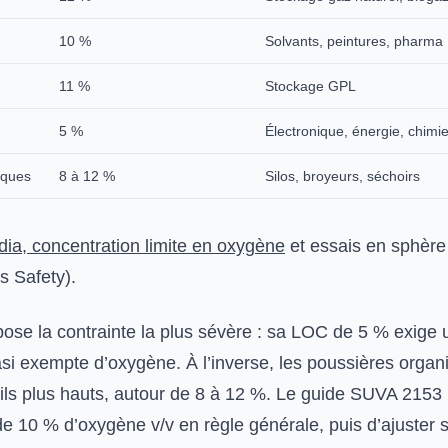
10 %
Solvants, peintures, pharma
11 %
Stockage GPL
5 %
Électronique, énergie, chimi
iques
8 à 12 %
Silos, broyeurs, séchoirs
dia, concentration limite en oxygène
et essais en sphère
 Safety).
ose la contrainte la plus sévère : sa LOC de 5 % exige 
i exempte d’oxygène. À l’inverse, les poussières organ
uils plus hauts, autour de 8 à 12 %. Le guide SUVA 21
e 10 % d’oxygène v/v en règle générale, puis d’ajuster s