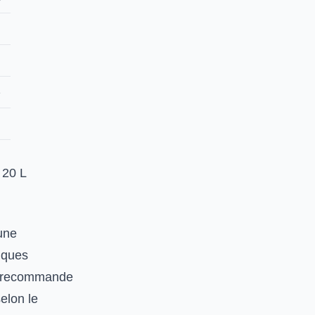
e
 20 L
une
iques
53 recommande
elon le