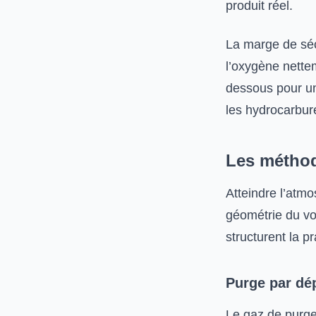
produit réel.
La marge de séc
l’oxygène nette
dessous pour un
les hydrocarbur
Les méthod
Atteindre l’atm
géométrie du vo
structurent la pr
Purge par dép
Le gaz de purge