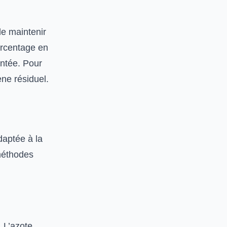
e maintenir
urcentage en
entée. Pour
ne résiduel.
daptée à la
méthodes
 L’azote,