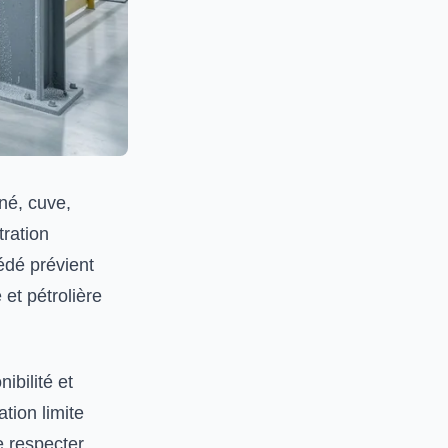
né, cuve,
tration
édé prévient
 et pétrolière
ibilité et
tion limite
e respecter