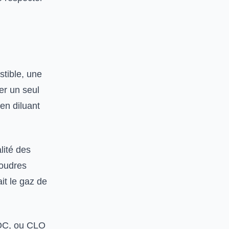
tible, une
er un seul
en diluant
lité des
poudres
it le gaz de
C, ou CLO