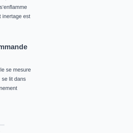
e s’enflamme
 inertage est
commande
lle se mesure
 se lit dans
nnement
z