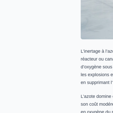
L’inertage à l’a
réacteur ou cana
d’oxygène sous 
les explosions e
en supprimant l’
L’azote domine c
son coût modéré
en oxygène du p