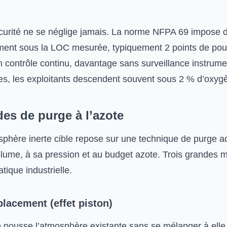
urité ne se néglige jamais. La norme NFPA 69 impose d
ment sous la LOC mesurée, typiquement 2 points de po
 contrôle continu, davantage sans surveillance instrum
es, les exploitants descendent souvent sous 2 % d’oxygè
es de purge à l’azote
osphère inerte cible repose sur une technique de purge a
lume, à sa pression et au budget azote. Trois grandes 
atique industrielle.
lacement (effet piston)
 pousse l’atmosphère existante sans se mélanger à elle.