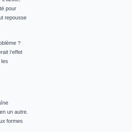
ité pour
haut repousse
roblème ?
ait l’effet
 les
aîne
 en un autre.
aux formes