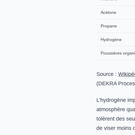
Acétone
Propane
Hydrogène
Poussières organ
Source :
Wikipé
(DEKRA Process
L’hydrogène imp
atmosphère quas
tolèrent des se
de viser moins d