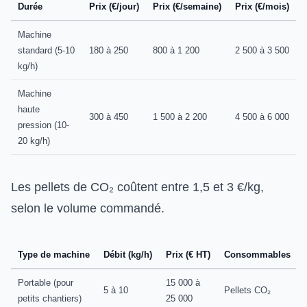
Durée
Prix (€/jour)
Prix (€/semaine)
Prix (€/mois)
Machine
standard (5-10
180 à 250
800 à 1 200
2 500 à 3 500
kg/h)
Machine
haute
300 à 450
1 500 à 2 200
4 500 à 6 000
pression (10-
20 kg/h)
Les pellets de CO₂ coûtent entre 1,5 et 3 €/kg,
selon le volume commandé.
Type de machine
Débit (kg/h)
Prix (€ HT)
Consommables
Portable (pour
15 000 à
5 à 10
Pellets CO₂
petits chantiers)
25 000