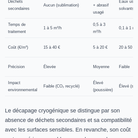
Déchets
Eaux usée
Aucun (sublimation)
+ abrasif
secondaires
solvants
usagé
Temps de
0,5 à 3
1 à 5 m²/h
0,1 à 1 m²
traitement
m²/h
Coût (€/m²)
15 à 40 €
5 à 20 €
20 à 50 €
Précision
Élevée
Moyenne
Faible
Impact
Élevé
Faible (CO₂ recyclé)
Élevé (sol
environnemental
(poussière)
Le décapage cryogénique se distingue par son
absence de déchets secondaires et sa compatibilité
avec les surfaces sensibles. En revanche, son coût