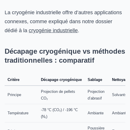
La cryogénie industrielle offre d’autres applications
connexes, comme expliqué dans notre dossier
dédié à la
cryogénie industrielle
.
Décapage cryogénique vs méthodes
traditionnelles : comparatif
Critère
Décapage cryogénique
Sablage
Nettoyage
Projection de pellets
Projection
Principe
Solvants o
CO₂
d’abrasif
-78 °C (CO₂) / -196 °C
Température
Ambiante
Ambiante
(N₂)
Poussière