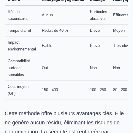
Résidus
Particules
Aucun
Effluents c
secondaires
abrasives
Temps d’arrêt
Réduit de
40 %
Élevé
Moyen
Impact
Faible
Élevé
Très élevé
environnemental
Compatibilité
surfaces
Oui
Non
Non
sensibles
Coût moyen
150 - 400
100 - 250
80 - 200
(€/h)
Cette méthode offre plusieurs avantages clés. Elle
ne génère aucun résidu, éliminant les risques de
contamination. La sécurité est renforcée par