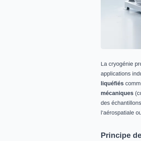
La cryogénie pr
applications indu
liquéfiés
comme 
mécaniques
(c
des échantillon
l’aérospatiale 
Principe d