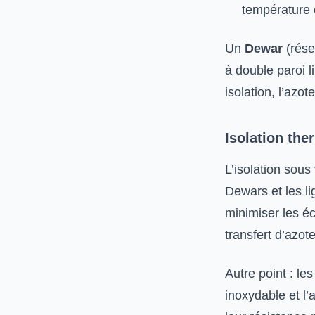
température e
Un
Dewar
(rése
à double paroi l
isolation, l’azo
Isolation ther
L’isolation sous
Dewars et les li
minimiser les é
transfert d’azot
Autre point : le
inoxydable et l’