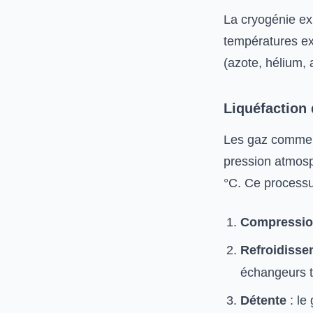
La cryogénie ex
températures ex
(azote, hélium, 
Liquéfaction 
Les gaz comme l’
pression atmosph
°C. Ce processus
Compressi
Refroidisse
échangeurs 
Détente
: le