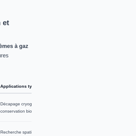
 et
èmes à gaz
ures
Applications typiques
Décapage cryogénique,
conservation biologique
Recherche spatiale,