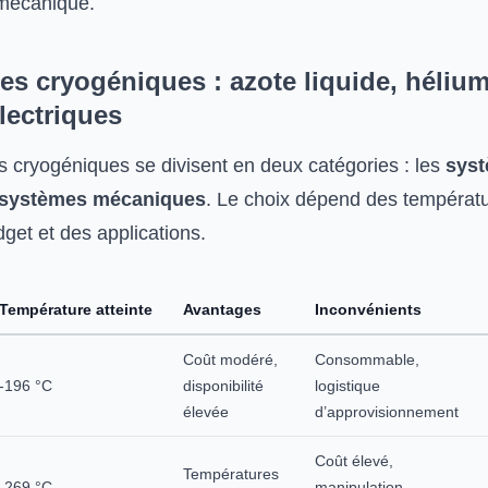
 mécanique.
es cryogéniques : azote liquide, hélium
lectriques
s cryogéniques se divisent en deux catégories : les
syst
systèmes mécaniques
. Le choix dépend des températ
get et des applications.
Température atteinte
Avantages
Inconvénients
Coût modéré,
Consommable,
-196 °C
disponibilité
logistique
élevée
d’approvisionnement
Coût élevé,
Températures
-269 °C
manipulation