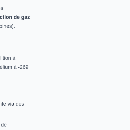
es
action de gaz
bines).
ition à
hélium à -269
.
nte via des
 de