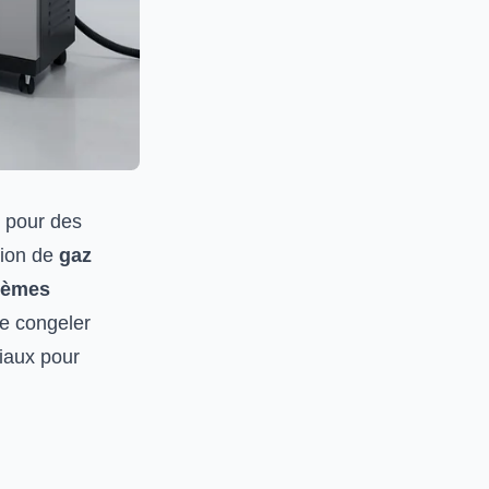
C pour des
ation de
gaz
tèmes
e congeler
iaux pour