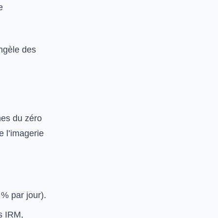
e
ongèle des
hes du zéro
e l’imagerie
 % par jour).
s IRM,