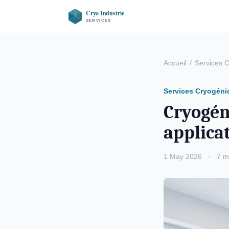
Accueil
/
Services 
Services Cryogéni
Cryogén
applicat
1 May 2026
·
7 m