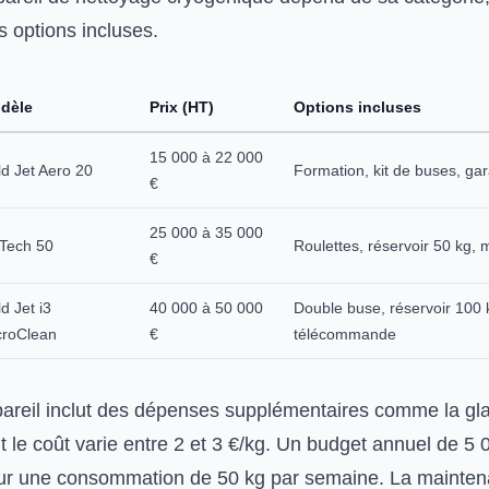
s options incluses.
dèle
Prix (HT)
Options incluses
15 000 à 22 000
d Jet Aero 20
Formation, kit de buses, gar
€
25 000 à 35 000
eTech 50
Roulettes, réservoir 50 kg, m
€
d Jet i3
40 000 à 50 000
Double buse, réservoir 100 
croClean
€
télécommande
pareil inclut des dépenses supplémentaires comme la gl
 le coût varie entre 2 et 3 €/kg. Un budget annuel de 5 
our une consommation de 50 kg par semaine. La mainte