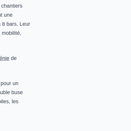
 chantiers
nt une
à 8 bars. Leur
mobilité,
énie
de
 pour un
ouble buse
les, les