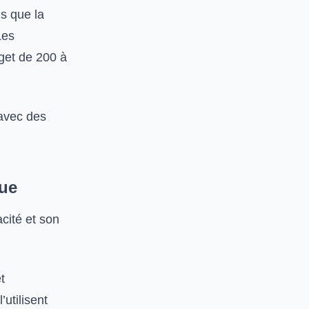
is que la
Les
get de 200 à
avec des
que
cité et son
t
utilisent