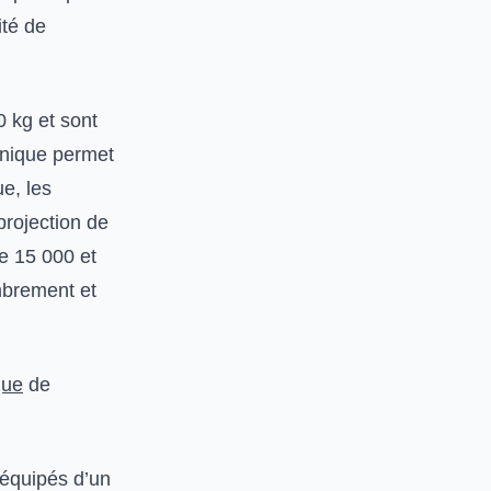
ité de
 kg et sont
onique permet
e, les
projection de
re 15 000 et
mbrement et
que
de
 équipés d’un