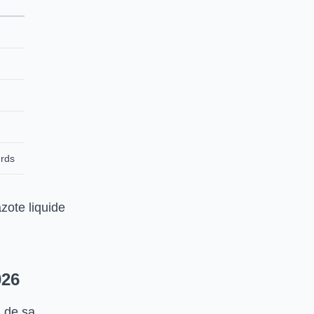
urds
ote liquide
026
, de sa