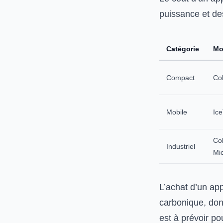
puissance et de
Catégorie
Mo
Compact
Col
Mobile
Ic
Col
Industriel
Mi
L’achat d’un ap
carbonique, dont
est à prévoir p