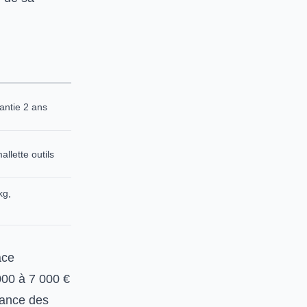
antie 2 ans
allette outils
kg,
ace
000 à 7 000 €
nance des