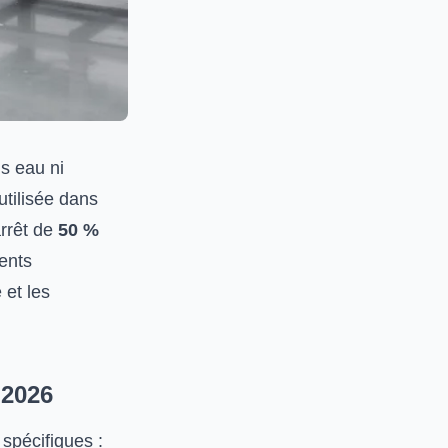
s eau ni
utilisée dans
arrêt de
50 %
ents
 et les
 2026
spécifiques :