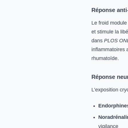
Réponse anti
Le froid module
et stimule la li
dans
PLOS ON
inflammatoires 
rhumatoïde.
Réponse neu
L’exposition cry
Endorphine
Noradrénali
vigilance