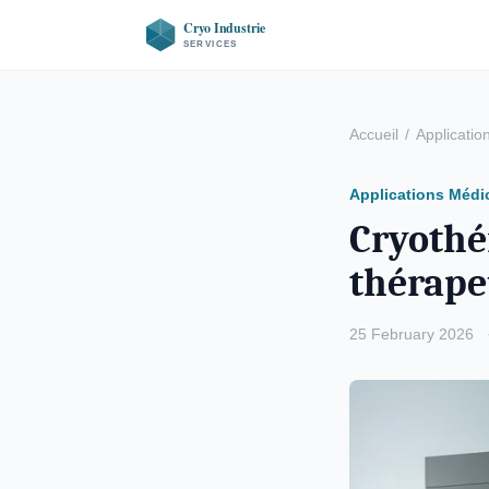
Accueil
/
Applicatio
Applications Médi
Cryothér
thérape
25 February 2026