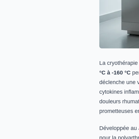
La cryothérapie
°C à -160 °C
pen
déclenche une v
cytokines inflam
douleurs rhumat
prometteuses en
Développée au 
pour la polyarth