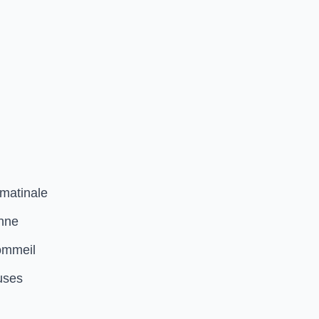
 matinale
enne
sommeil
uses