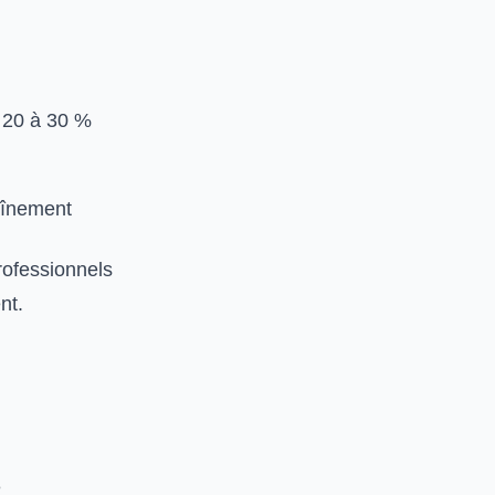
 20 à 30 %
aînement
rofessionnels
nt.
e