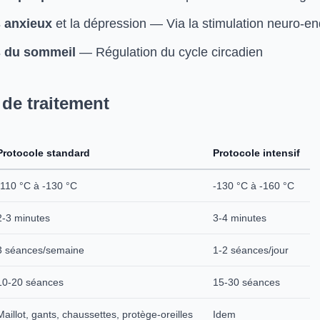
s anxieux
et la dépression — Via la stimulation neuro-en
s du sommeil
— Régulation du cycle circadien
 de traitement
Protocole standard
Protocole intensif
-110 °C à -130 °C
-130 °C à -160 °C
2-3 minutes
3-4 minutes
3 séances/semaine
1-2 séances/jour
10-20 séances
15-30 séances
Maillot, gants, chaussettes, protège-oreilles
Idem