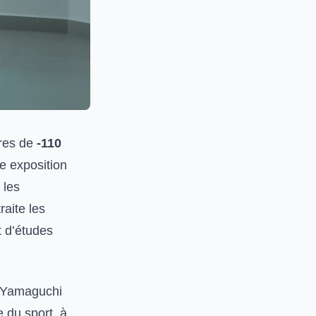
ures de
-110
e exposition
 les
raite les
et d’études
a Yamaguchi
e du sport, à