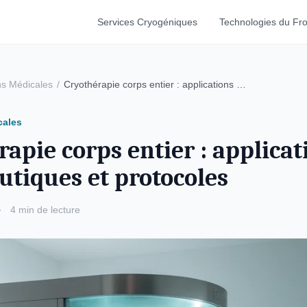
Services Cryogéniques
Technologies du Fro
ns Médicales
/
Cryothérapie corps entier : applications …
cales
apie corps entier : applicat
utiques et protocoles
·
4 min de lecture