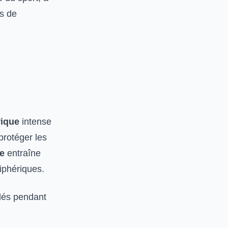
es de
rique
intense
protéger les
ve
entraîne
riphériques.
lés pendant