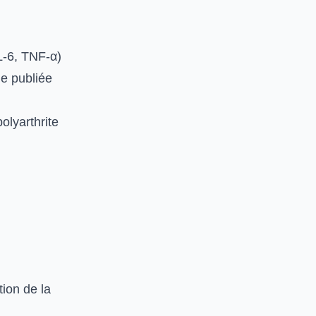
IL-6, TNF-α)
de publiée
olyarthrite
ion de la