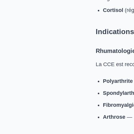
Cortisol
(rég
Indication
Rhumatologi
La CCE est rec
Polyarthrit
Spondylarth
Fibromyalgi
Arthrose
— S