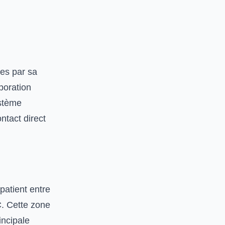
es par sa
poration
ystème
ntact direct
patient entre
C. Cette zone
incipale