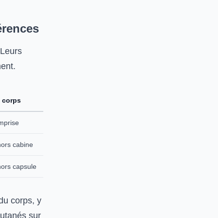
érences
 Leurs
ment.
 corps
omprise
 hors cabine
 hors capsule
du corps, y
cutanés sur