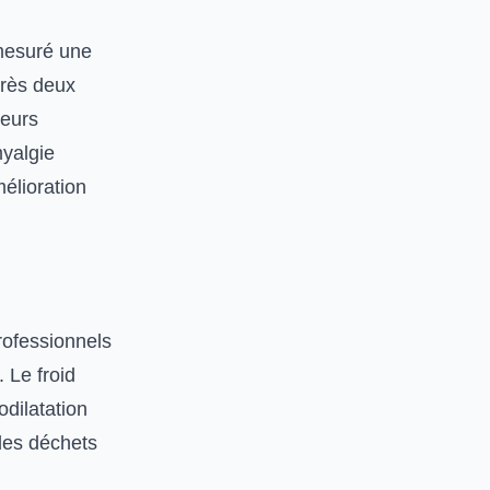
 mesuré une
près deux
leurs
myalgie
élioration
rofessionnels
 Le froid
dilatation
 des déchets