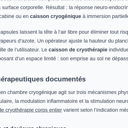
 surface corporelle. Résultat : la réponse neuro-endocri
cabine ou en
caisson cryogénique
à immersion partiell
psules laissent la tête à l’air libre pour éliminer tout ris
 vapeurs d’azote. Un opérateur ajuste la hauteur du plan
lle de l’utilisateur. Le
caisson de cryothérapie
individue
posant d’un espace limité : son emprise au sol ne dépas
thérapeutiques documentés
 en chambre cryogénique agit sur trois mécanismes phys
laire, la modulation inflammatoire et la stimulation neu
de cryothérapie corps entier
varient selon l’indication mé