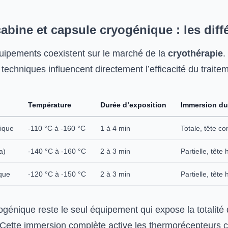
abine et capsule cryogénique : les diff
quipements coexistent sur le marché de la
cryothérapie
.
 techniques influencent directement l’efficacité du traite
Température
Durée d’exposition
Immersion du
ique
-110 °C à -160 °C
1 à 4 min
Totale, tête c
a)
-140 °C à -160 °C
2 à 3 min
Partielle, tête
que
-120 °C à -150 °C
2 à 3 min
Partielle, tête
génique reste le seul équipement qui expose la totalité 
. Cette immersion complète active les thermorécepteurs 