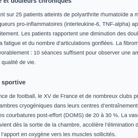
 et douleurs chroniques
nt sur 25 patients atteints de polyarthrite rhumatoïde a
ueurs pro-inflammatoires (interleukine-6, TNF-alpha) a
itement. Les patients rapportent une diminution des dou
 la fatigue et du nombre d’articulations gonflées. La fibro
vorablement : 10 séances suffisent pour observer une am
qualité de vie.
 sportive
nce de football, le XV de France et de nombreux clubs p
ambres cryogéniques dans leurs centres d’entraînement.
les courbatures post-effort (DOMS) de 20 à 30 %. La vaso
rvient dès la sortie de la chambre, accélère l’élimination
l’apport en oxygène vers les muscles sollicités.