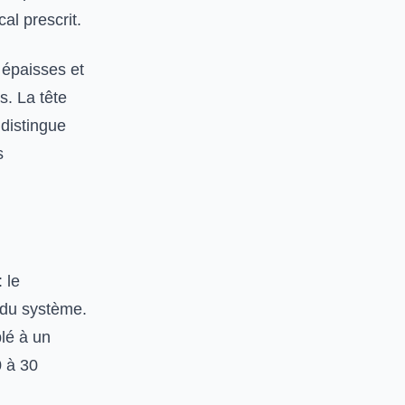
al prescrit.
 épaisses et
s. La tête
 distingue
s
 le
 du système.
lé à un
 à 30