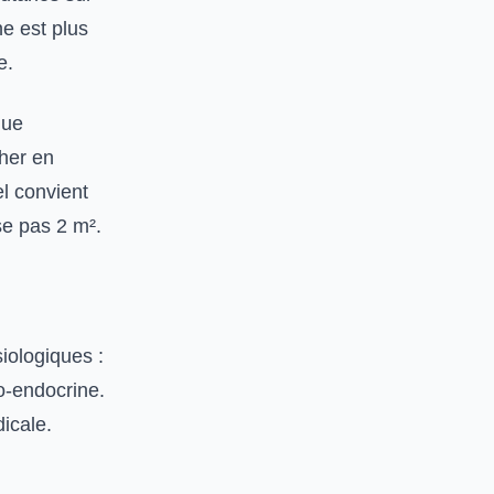
ne est plus
e.
que
cher en
l convient
se pas 2 m².
iologiques :
ro-endocrine.
dicale.