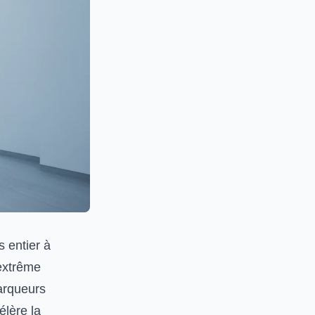
 entier à
 extrême
marqueurs
élère la